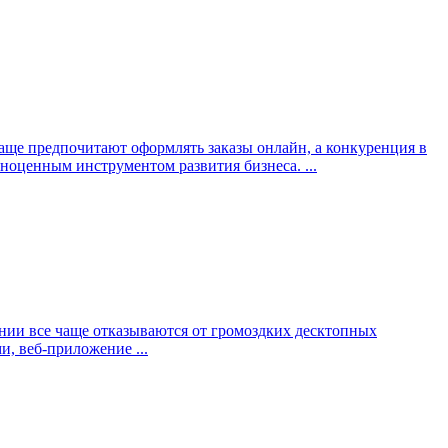
чаще предпочитают оформлять заказы онлайн, а конкуренция в
ноценным инструментом развития бизнеса. ...
нии все чаще отказываются от громоздких десктопных
и, веб-приложение ...