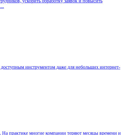
удников, ускорить обработку заявок и повысить
..
ал доступным инструментом даже для небольших интернет-
ды. На практике многие компании теряют месяцы времени и