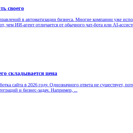
ать своего
равлений в автоматизации бизнеса. Многие компании уже испол
т, чем ИИ-агент отличается от обычного чат-бота или AI-ассисте
чего складывается цена
отка сайта в 2026 году. Однозначного ответа не существует, пот
еграций и бизнес-задач. Например, ...