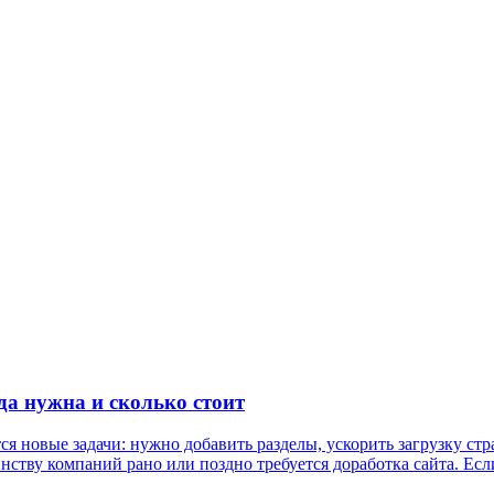
да нужна и сколько стоит
ся новые задачи: нужно добавить разделы, ускорить загрузку с
тву компаний рано или поздно требуется доработка сайта. Если 