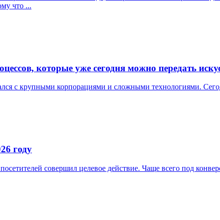
му что ...
оцессов, которые уже сегодня можно передать иску
ался с крупными корпорациями и сложными технологиями. Сегод
26 году
 посетителей совершил целевое действие. Чаще всего под конвер