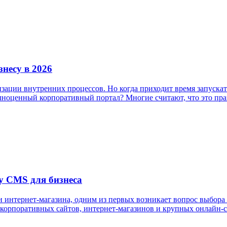
несу в 2026
зации внутренних процессов. Но когда приходит время запускат
ноценный корпоративный портал? Многие считают, что это практ
ту CMS для бизнеса
и интернет-магазина, одним из первых возникает вопрос выбор
и корпоративных сайтов, интернет-магазинов и крупных онлайн-с