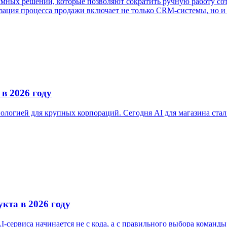
ных решений, которые позволяют сократить ручную работу сотр
ация процесса продажи включает не только CRM-системы, но и .
в 2026 году
хнологией для крупных корпораций. Сегодня AI для магазина ст
кта в 2026 году
I-сервиса начинается не с кода, а с правильного выбора коман