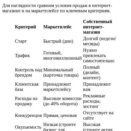
Для наглядности сравним условия продаж в интернет-
магазине и на маркетплейсе по ключевым критериям.
Собственный
Критерий
Маркетплейс
интернет-
магазин
Долгий (недели/
Старт
Быстрый (дни)
месяцы)
Нужно
Готовый,
Трафик
привлекать
многомиллионный
самостоятельно
Полный
Контроль над
Минимальный
(дизайн,
брендом
(карточка товара)
контент)
Клиентская
Принадлежит
Принадлежит
база
маркетплейсу
вам
Рекламные
Расходы на
Высокие комиссии
расходы,
продажу
(до 40% оборота)
хостинг
Отсутствует на
Конкуренция
Прямая, ценовая
сайте
Низкая (строите
Высокая
Окупаемость
бизнес для
(строите актив