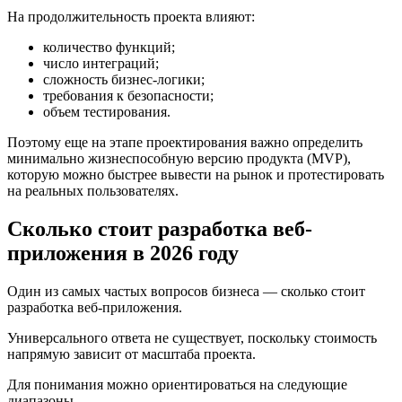
На продолжительность проекта влияют:
количество функций;
число интеграций;
сложность бизнес-логики;
требования к безопасности;
объем тестирования.
Поэтому еще на этапе проектирования важно определить
минимально жизнеспособную версию продукта (MVP),
которую можно быстрее вывести на рынок и протестировать
на реальных пользователях.
Сколько стоит разработка веб-
приложения в 2026 году
Один из самых частых вопросов бизнеса — сколько стоит
разработка веб-приложения.
Универсального ответа не существует, поскольку стоимость
напрямую зависит от масштаба проекта.
Для понимания можно ориентироваться на следующие
диапазоны.