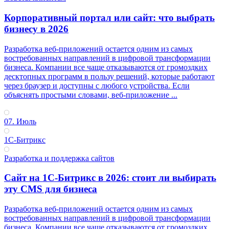
Корпоративный портал или сайт: что выбрать
бизнесу в 2026
Разработка веб-приложений остается одним из самых
востребованных направлений в цифровой трансформации
бизнеса. Компании все чаще отказываются от громоздких
десктопных программ в пользу решений, которые работают
через браузер и доступны с любого устройства. Если
объяснять простыми словами, веб-приложение ...
07. Июль
1С-Битрикс
Разработка и поддержка сайтов
Сайт на 1С-Битрикс в 2026: стоит ли выбирать
эту CMS для бизнеса
Разработка веб-приложений остается одним из самых
востребованных направлений в цифровой трансформации
бизнеса. Компании все чаще отказываются от громоздких