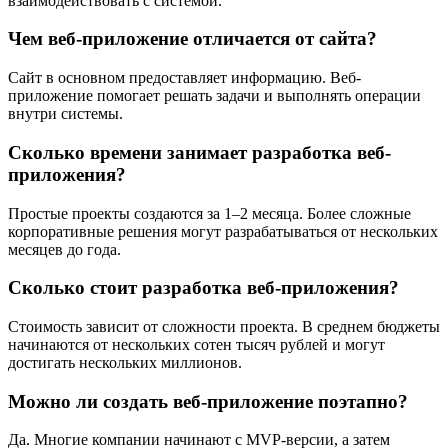
взаимодействовать с системой.
Чем веб-приложение отличается от сайта?
Сайт в основном предоставляет информацию. Веб-
приложение помогает решать задачи и выполнять операции
внутри системы.
Сколько времени занимает разработка веб-
приложения?
Простые проекты создаются за 1–2 месяца. Более сложные
корпоративные решения могут разрабатываться от нескольких
месяцев до года.
Сколько стоит разработка веб-приложения?
Стоимость зависит от сложности проекта. В среднем бюджеты
начинаются от нескольких сотен тысяч рублей и могут
достигать нескольких миллионов.
Можно ли создать веб-приложение поэтапно?
Да. Многие компании начинают с MVP-версии, а затем