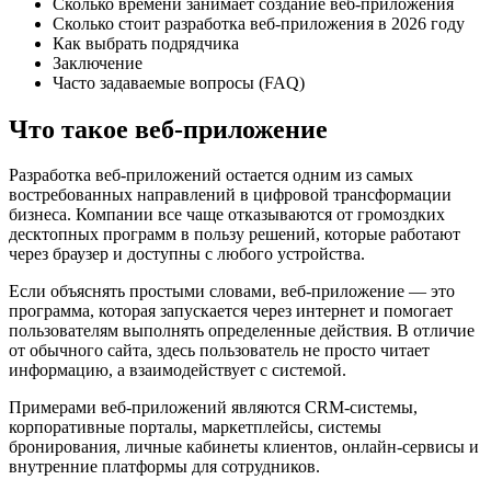
Сколько времени занимает создание веб-приложения
Сколько стоит разработка веб-приложения в 2026 году
Как выбрать подрядчика
Заключение
Часто задаваемые вопросы (FAQ)
Что такое веб-приложение
Разработка веб-приложений остается одним из самых
востребованных направлений в цифровой трансформации
бизнеса. Компании все чаще отказываются от громоздких
десктопных программ в пользу решений, которые работают
через браузер и доступны с любого устройства.
Если объяснять простыми словами, веб-приложение — это
программа, которая запускается через интернет и помогает
пользователям выполнять определенные действия. В отличие
от обычного сайта, здесь пользователь не просто читает
информацию, а взаимодействует с системой.
Примерами веб-приложений являются CRM-системы,
корпоративные порталы, маркетплейсы, системы
бронирования, личные кабинеты клиентов, онлайн-сервисы и
внутренние платформы для сотрудников.