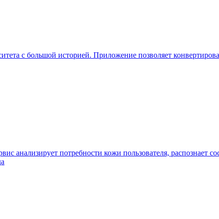
рситета с большой историей. Приложение позволяет конвертиров
вис анализирует потребности кожи пользователя, распознает со
да